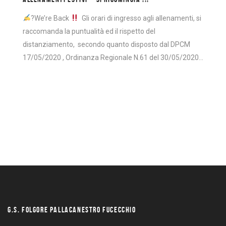
?We’re Back
Gli orari di ingresso agli allenamenti, si
raccomanda la puntualità ed il rispetto del
distanziamento, secondo quanto disposto dal DPCM
17/05/2020 , Ordinanza Regionale N.61 del 30/05/2020…
G.S. FOLGORE PALLACANESTRO FUCECCHIO